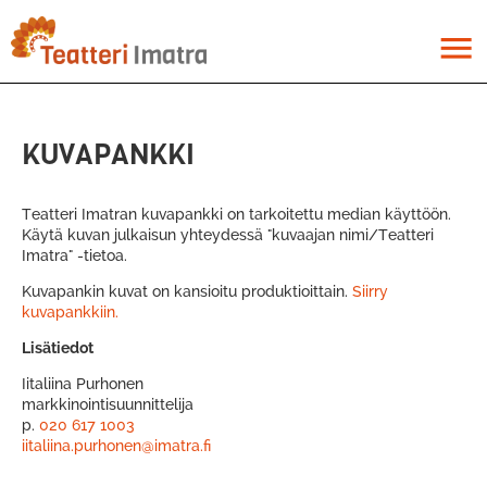
Hyppää
pääsisältöön
menu
KUVAPANKKI
Teatteri Imatran kuvapankki on tarkoitettu median käyttöön.
Käytä kuvan julkaisun yhteydessä "kuvaajan nimi/Teatteri
Imatra" -tietoa.
Kuvapankin kuvat on kansioitu produktioittain.
Siirry
kuvapankkiin.
Lisätiedot
Iitaliina Purhonen
markkinointisuunnittelija
p.
020 617 1
003
iitaliina.purhonen@imatra.fi