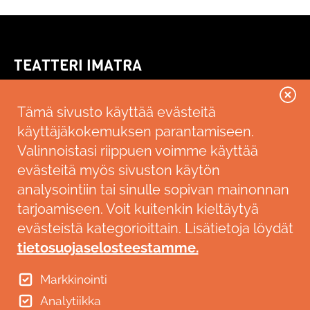
TEATTERI IMATRA
Kallenkuja 3
55100 Imatra
Tämä sivusto käyttää evästeitä
käyttäjäkokemuksen parantamiseen.
Saavutettavuusseloste
Valinnoistasi riippuen voimme käyttää
LIPUNMYYNTI
evästeitä myös sivuston käytön
analysointiin tai sinulle sopivan mainonnan
Ticketmaster
p. 0600 10 800 (2,00€ €/min+pvm)
tarjoamiseen. Voit kuitenkin kieltäytyä
Imatran lipunmyynti
evästeistä kategorioittain. Lisätietoja löydät
RYHMÄMYYNTI
tietosuojaselosteestamme.
p. 020 617 6647 arkisin klo 9-12
Markkinointi
teatteri@imatra.fi
Analytiikka