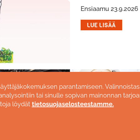
Ensiaamu 23.9.2026
LUE LISÄÄ
käyttäjäkokemuksen parantamiseen. Valinnoistas
nalysointiin tai sinulle sopivan mainonnan tarjoa
etoja löydät
tietosuojaselosteestamme.