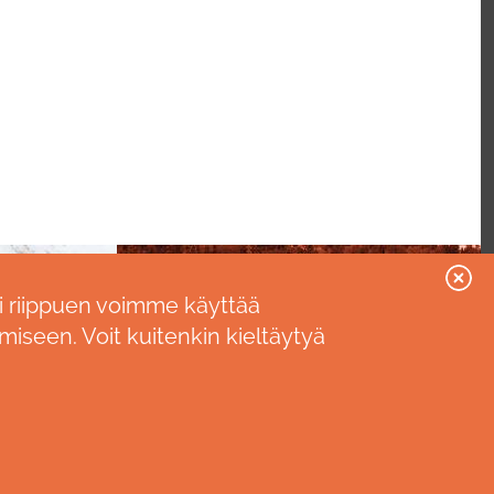
i riippuen voimme käyttää
miseen. Voit kuitenkin kieltäytyä