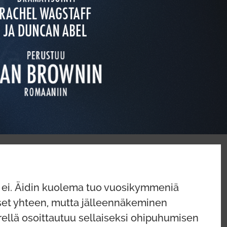
i ei. Äidin kuolema tuo vuosikymmeniä
kset yhteen, mutta jälleennäkeminen
rellä osoittautuu sellaiseksi ohipuhumisen