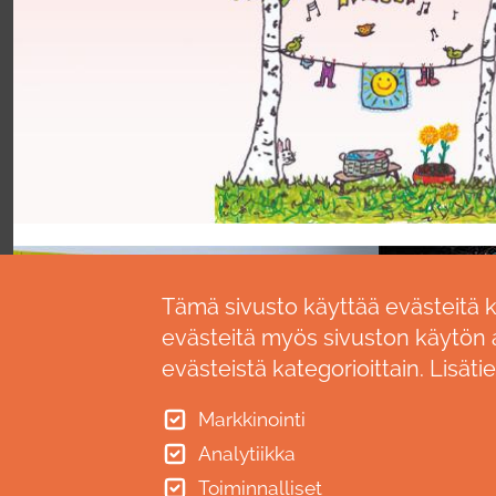
Tämä sivusto käyttää evästeitä 
evästeitä myös sivuston käytön a
evästeistä kategorioittain. Lisäti
Markkinointi
Analytiikka
Toiminnalliset