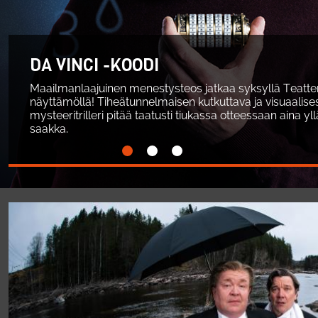
DA VINCI -KOODI
Maailmanlaajuinen menestysteos jatkaa syksyllä Teatter
näyttämöllä! Tiheätunnelmaisen kutkuttava ja visuaalises
mysteeritrilleri pitää taatusti tiukassa otteessaan aina y
saakka.