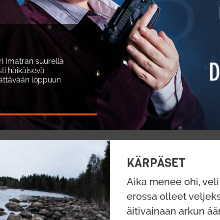
i Imatran suurella
ti häikäisevä
llättävään loppuun
KÄRPÄSET
Aika menee ohi, vel
erossa olleet velje
äitivainaan arkun ää