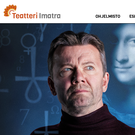
Hyppää
pääsisältöön
OHJELMISTO
ES