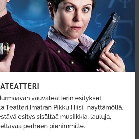
VATEATTERI
! Hurmaavan vauvateatterin esitykset
a Teatteri Imatran Pikku Hiisi -näyttämöllä.
tävä esitys sisältää musiikkia, lauluja,
atseltavaa perheen pienimmille.