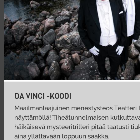
DA VINCI -KOODI
Maailmanlaajuinen menestysteos Teatteri I
näyttämöllä! Tiheätunnelmaisen kutkuttava 
häikäisevä mysteeritrilleri pitää taatusti t
aina yllättävään loppuun saakka.