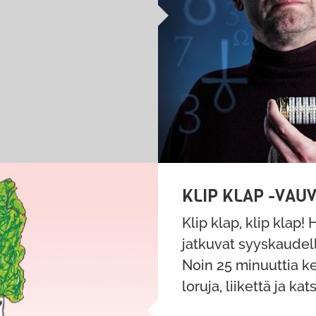
KLIP KLAP -VAU
Klip klap, klip klap
jatkuvat syyskaudell
Noin 25 minuuttia kes
loruja, liikettä ja k