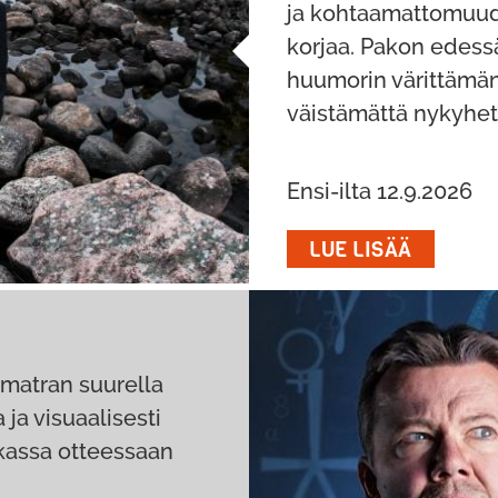
ja kohtaamattomuuden
korjaa. Pakon edessä 
huumorin värittämän
väistämättä nykyhe
Ensi-ilta 12.9.2026
LUE LISÄÄ
matran suurella
ja visuaalisesti
iukassa otteessaan