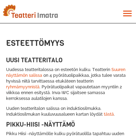
Hyppää
pääsisältöön
menu
ESTEETTÖMYYS
UUSI TEATTERITALO
Uudessa teatteritalossa on esteetön kulku. Teatterin
Suuren
näyttämön salissa
on 4 pyörätuolipaikkaa, jotka tulee varata
hyvissä niitä tarvittaessa etukäteen teatterin
ryhmämyynnistä
. Pyörätuolipaikat vapautetaan myyntiin 2
viikkoa ennen esitystä. Inva-WC sijaitsee samassa
kerroksessa aulatilojen kanssa.
Uuden teatteritalon salissa on induktiosilmukka.
Induktiosilmukan kuuluvuusalueen kartan löydät
tästä
.
PIKKU-HIISI -NÄYTTÄMÖ
Pikku Hiisi -näyttämölle kulku pyörätuolilla tapahtuu uuden