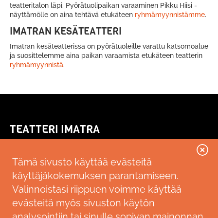
teatteritalon läpi. Pyörätuolipaikan varaaminen Pikku Hiisi -
näyttämölle on aina tehtävä etukäteen
ryhmämyynnistämme
.
IMATRAN KESÄTEATTERI
Imatran kesäteatterissa on pyörätuoleille varattu katsomoalue
ja suosittelemme aina paikan varaamista etukäteen teatterin
ryhmämyynnistä
.
TEATTERI IMATRA
Kallenkuja 3
55100 Imatra
Tämä sivusto käyttää evästeitä
käyttäjäkokemuksen parantamiseen.
Saavutettavuusseloste
Valinnoistasi riippuen voimme käyttää
LIPUNMYYNTI
evästeitä myös sivuston käytön
analysointiin tai sinulle sopivan mainonnan