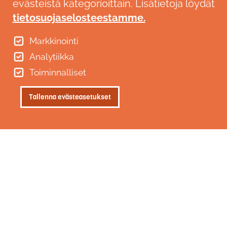
evästeistä kategorioittain. Lisätietoja löydät
tietosuojaselosteestamme.
Markkinointi
Analytiikka
Toiminnalliset
Peruuta suostumus
Tallenna evästeasetukset