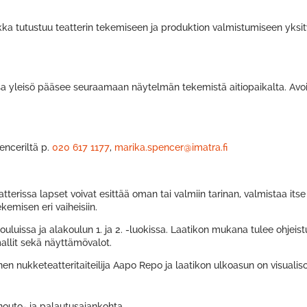
 tutustuu teatterin tekemiseen ja produktion valmistumiseen yksity
jossa yleisö pääsee seuraamaan näytelmän tekemistä aitiopaikalta. Avoi
enceriltä p.
020 617 1
177
,
marika.spencer@imatra.fi
terissa lapset voivat esittää oman tai valmiin tarinan, valmistaa itse l
ekemisen eri vaiheisiin.
uluissa ja alakoulun 1. ja 2. -luokissa. Laatikon mukana tulee ohjeis
mallit sekä näyttämövalot.
inen nukketeatteritaiteilija Aapo Repo ja laatikon ulkoasun on visualis
 nouto- ja palautusajankohta.