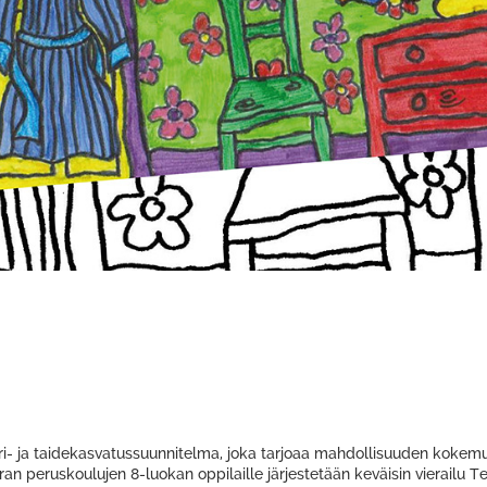
uuri- ja taidekasvatussuunnitelma, joka tarjoaa mahdollisuuden kok
ran peruskoulujen 8-luokan oppilaille järjestetään keväisin vierailu Te