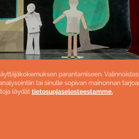
käyttäjäkokemuksen parantamiseen. Valinnoistas
nalysointiin tai sinulle sopivan mainonnan tarjoa
etoja löydät
tietosuojaselosteestamme.
YNTI
RYHMÄMYYNTI
r
p. 0600 10 800
p. 020 617 6647 arkisin klo 9-12
n+pvm)
teatteri@imatra.fi
nmyynti