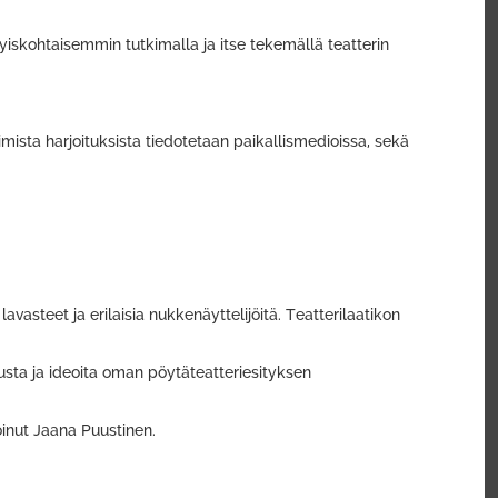
iskohtaisemmin tutkimalla ja itse tekemällä teatterin
mista harjoituksista tiedotetaan paikallismedioissa, sekä
avasteet ja erilaisia nukkenäyttelijöitä. Teatterilaatikon
tusta ja ideoita oman pöytäteatteriesityksen
oinut Jaana Puustinen.