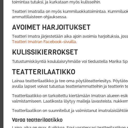
toimintaa tutuksi, ja kurkataan myös kulisseihin.
Teatteri Imatralla on myös kummiluokkatoimintaa. Kummiluokka
ammattilaisteen ohjauksessa.
AVOIMET HARJOITUKSET
Teatteri Imatra järjestetään aika ajoin avoimia harjoituksia, 
Teatteri Imatran Facebook-sivuilla
.
KULISSIKIERROKSET
Tutustumiskäyntiä koululaisryhmälle voi tiedustella Marika Sp
TEATTERILAATIKKO
Lainaa teatterilaatikko ja tee oma pöytäteatteriesitys. Pöytäteat
avulla lapset voivat tutustua teatteriammatteihin ja teatterin t
Teatterilaatikko on tarkoitettu kiertämään Imatran alueen esiko
valmistamiseen. Laatikosta löytyy malleja lavasteista, nukke
Teatterilaatikon on suunnitellut ja valmistanut imatralaislähtö
Varaa teatterilaatikko
Laina-aika on max. 6 viikkoa. Sovi varatessasi teatterilaatikon