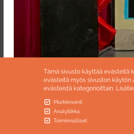
Tämä sivusto käyttää evästeitä 
evästeitä myös sivuston käytön a
evästeistä kategorioittain. Lisäti
Markkinointi
TEATTERI IMATRA
LIPUNMY
Analytiikka
Kallenkuja 3
Ticketmaste
Toiminnalliset
55100 Imatra
(2,00€ €/mi
Imatran lipu