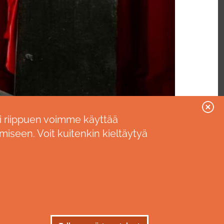
i riippuen voimme käyttää
miseen. Voit kuitenkin kieltäytyä
SEURAA MEITÄ
facebook
youtube
instagram