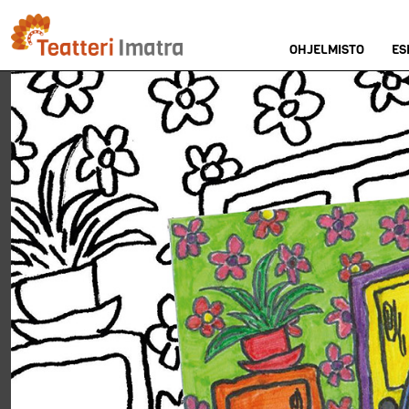
Hyppää
pääsisältöön
OHJELMISTO
ES