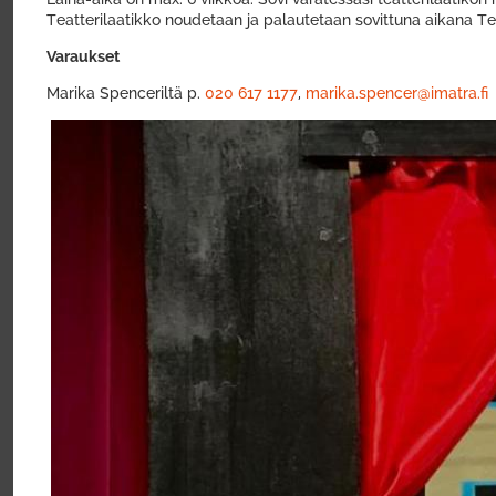
Teatterilaatikko noudetaan ja palautetaan sovittuna aikana Teat
Varaukset
Marika Spenceriltä p.
020 617 1
177
,
marika.spencer@imatra.fi