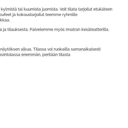
 kylmistä tai kuumista juomista. Voit tilata tarjoilut etukäteen
 bufeet ja kokoustarjoilut teemme ryhmille
ikkaa.
lla ja tilauksesta. Palvelemme myös Imatran kesäteatterilla.
n näytöksen alkua. Tilassa voi ruokailla samanaikaisesti
ravintolassa enemmän, peritään tilasta