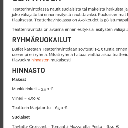
Teatteriravintolassa nautit suolaisista tai makeista herkuista ja
joko väliajalle tai ennen esitystä nautittavaksi. Ruokaisammat
tilauksesta. Teatteriravintolassa on A-oikeudet ja 98 istumapa
Teatteriravintola on avoinna ennen esityksiä, esitysten väliaja
RYHMÄRUOKAILUT
Buffet katetaan Teatteriravintolaan sovitusti 1-1,5 tuntia enne
useampi eri ryhmä. Mikäli ryhmä haluaa viettää aikaa teatteri
tilavuokra
hinnaston
mukaisesti.
HINNASTO
Makeat
Munkkirinkeli – 3,50 €
Viineri – 4,50 €
Teatterin Marjatorttu – 6,50 €
Suolaiset
Täytetty Croissant – Tomaatti-Mozzarella-Pesto – 6,50 €