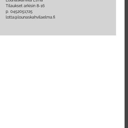
Lounaskahvila Elma
Tilaukset arkisin 8-16
p. 0452051725
lotta@lounaskahvilaelma.fi