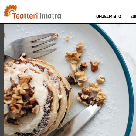
Hyppää
pääsisältöön
OHJELMISTO
ES