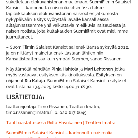
sukelletaan elokuvahistorian maailmaan. SuomiFilmin Salaiset
Kansiot – kadonnutta naisroolia etsimässä tekee
läpileikkauksen elokuvahistorian naisroolien jatkumosta
nykypäivään. Esitys vyöryttää lavalle kansallisessa
alitajunnassamme yhä vaikuttavia mielikuvia naiseudesta ja
naisen roolista, joita kultakauden Suomifilmit ovat mieliimme
juurruttaneet.
– SuomiFilmin Salaiset Kansiot sai ensi-iltansa syksyllä 2022,
ja on niittänyt mainetta ensi-illastaan lähtien niin
Kansallisteatterissa kuin ympäri Suomen, sanoo Rissanen.
Näyttämöllä nähdään
Pinja Hahtola
ja
Mari Lehtonen
, jotka
myös vastaavat esityksen käsikirjoituksesta. Esityksen on
ohjannut
Ria Kataja
. SuomiFilmin Salaiset Kansiot -esitykset
ovat tiistaina 13.5.2025 kello 14.00 ja 18.30.
LISÄTIETOJA:
teatterinjohtaja Timo Rissanen, Teatteri Imatra,
timo.rissanen@imatra.fi, p. 020 617 6645
Tähtihaastattelussa Riitta Havukainen | Teatteri Imatra
SuomiFilmin Salaiset Kansiot – kadonnutta naisroolia