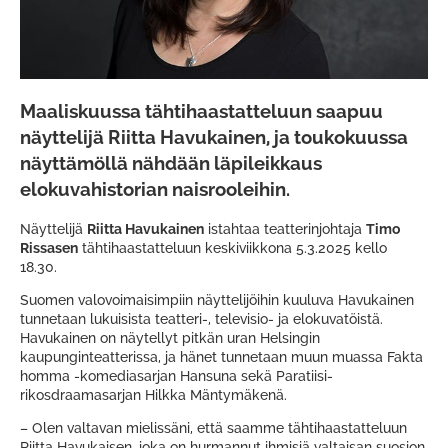
Maaliskuussa tähtihaastatteluun saapuu
näyttelijä Riitta Havukainen, ja toukokuussa
näyttämöllä nähdään läpileikkaus
elokuvahistorian naisrooleihin.
Näyttelijä
Riitta Havukainen
istahtaa teatterinjohtaja
Timo
Rissasen
tähtihaastatteluun keskiviikkona 5.3.2025 kello
18.30.
Suomen valovoimaisimpiin näyttelijöihin kuuluva Havukainen
tunnetaan lukuisista teatteri-, televisio- ja elokuvatöistä.
Havukainen on näytellyt pitkän uran Helsingin
kaupunginteatterissa, ja hänet tunnetaan muun muassa Fakta
homma -komediasarjan Hansuna sekä Paratiisi-
rikosdraamasarjan Hilkka Mäntymäkenä.
– Olen valtavan mielissäni, että saamme tähtihaastatteluun
Riitta Havukaisen, joka on hurmannut ihmisiä valtaisan suosion