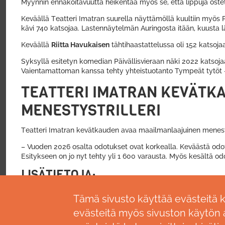
Myynnin ennakoitavuutta heikentää myös se, että lippuja os
Keväällä Teatteri Imatran suurella näyttämöllä kuultiin myös
kävi 740 katsojaa. Lastennäytelmän Auringosta itään, kuusta 
Keväällä
Riitta Havukaisen
tähtihaastattelussa oli 152 katsojaa
Syksyllä esitetyn komedian Päivällisvieraan näki 2022 katsoja
Vaientamattoman kanssa tehty yhteistuotanto Tympeät tytöt – 
TEATTERI IMATRAN KEVÄTK
MENESTYSTRILLERI
Teatteri Imatran kevätkauden avaa maailmanlaajuinen mene
– Vuoden 2026 osalta odotukset ovat korkealla. Keväästä odot
Esitykseen on jo nyt tehty yli 1 600 varausta. Myös kesältä od
LISÄTIETOJA:
teatterinjohtaja Timo Rissanen,
timo.rissanen@imatra.fi
, 020 6
Tämä sivusto käyttää evästeitä 
evästeitä myös sivuston käytön a