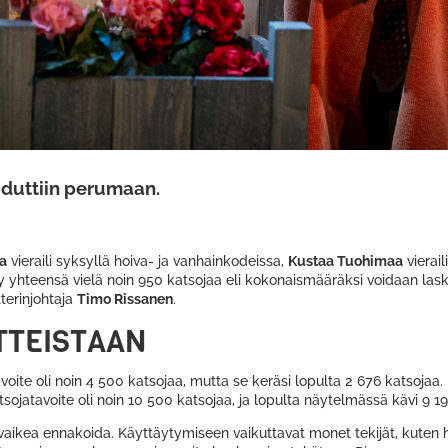
ouduttiin perumaan.
.
a
vieraili syksyllä hoiva- ja vanhainkodeissa,
Kustaa Tuohimaa
vierail
kertyy yhteensä vielä noin 950 katsojaa eli kokonaismääräksi voidaan l
terinjohtaja
Timo Rissanen
.
ITTEISTAAN
oite oli noin 4 500 katsojaa, mutta se keräsi lopulta 2 676 katsojaa.
ojatavoite oli noin 10 500 katsojaa, ja lopulta näytelmässä kävi 9 1
 vaikea ennakoida. Käyttäytymiseen vaikuttavat monet tekijät, kuten