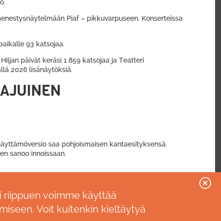
oo.
n menestysnäytelmään Piaf – pikkuvarpuseen. Konserteissa
 paikalle 93 katsojaa.
ljan päivät keräsi 1 859 katsojaa ja Teatteri
llä 2026 lisänäytöksiä.
AAJUINEN
 näyttämöversio saa pohjoismaisen kantaesityksensä.
nen sanoo innoissaan.
i riippuen voimme käyttää
miseen. Voit kuitenkin kieltäytyä