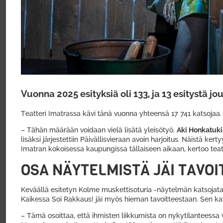
Vuonna 2025 esityksiä oli 133, ja 13 esitystä j
Teatteri Imatrassa kävi tänä vuonna yhteensä 17 741 katsojaa
– Tähän määrään voidaan vielä lisätä yleisötyö.
Aki Honkatuki
lisäksi järjestettiin Päivällisvieraan avoin harjoitus. Näistä 
Imatran kokoisessa kaupungissa tällaiseen aikaan, kertoo teat
OSA NÄYTELMISTÄ JÄI TAVO
Keväällä esitetyn Kolme muskettisoturia -näytelmän katsojatav
Kaikessa Soi Rakkaus! jäi myös hieman tavoitteestaan. Sen kats
– Tämä osoittaa, että ihmisten liikkumista on nykytilanteessa