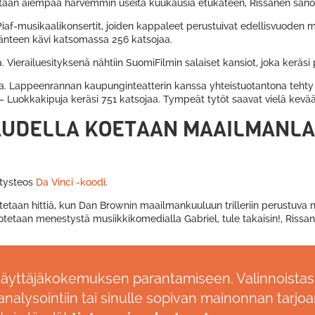
tetaan aiempaa harvemmin useita kuukausia etukäteen, Rissanen san
 Piaf-musikaalikonsertit, joiden kappaleet perustuivat edellisvuode
länteen kävi katsomassa 256 katsojaa.
. Vierailuesityksenä nähtiin SuomiFilmin salaiset kansiot, joka keräsi
a. Lappeenrannan kaupunginteatterin kanssa yhteistuotantona tehty Hi
Luokkakipuja keräsi 751 katsojaa. Tympeät tytöt saavat vielä kevää
AUDELLA KOETAAN MAAILMANL
stysteos
Da Vinci -koodi
.
etaan hittiä, kun Dan Brownin maailmankuuluun trilleriin perustuva
otetaan menestystä musiikkikomedialla Gabriel, tule takaisin!, Rissa
17 6645
käyttäjäkokemuksen parantamiseen. Valinnoistas
nalysointiin tai sinulle sopivan mainonnan tarjoa