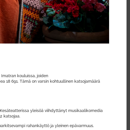
i Imatran kouluissa, joiden
askea 18 691. Tämä on varsin kohtuullinen katsojamäärä
 Kesäteatterissa yleisöä viihdyttänyt musikaalikomedia
92 katsojaa.
 harkitsevampi rahankäyttö ja yleinen epävarmuus.