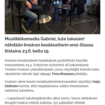
Musiikkikomedia Gabriel, tule takaisin!
nähdään Imatran kesäteatterin ensi-illassa
tiistaina 23.6. kello 19.
Imatran kesäteatterin harjoitukset pyörähtivät käyntiin
maanantaina 25.5. Esityksen työryhmä oli kokoontunut
Teatteri Imatran yleisölämpiöön, jossa näyttelijät kävivät koko
näytelmän tekstin läpi ohjaaja
Timo Rissasen
johdolla.
Imatran viime kesän kesäteatteriesityksessäkin näytellyt
Kaija
Kärkinen
kertoo, että harjoituksissa vallitsi innostuneen
odottava tunnelma.
– Leppoisasti lukuharjoituksilla alkoi aamu. Sama odotuksen
ilmapiiri huokui meistä kaikista, nyt päästään vihdoin