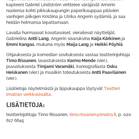
kapteeni Gabriel Lindström virittelee väräjävät Amorin
nuolensa kohti pikkukaupungin paperikauppaa pitävien
vanhojen piikojen Kristiina ja Ulrika Angerin sydämiä, ja saa
heidän helmansa lepattamaan.
Lavalla hurmaavat kovatasoiset, vierailevat näyttelijät,
Gabrielina
Antti Lang
, Angerin sisaruksina
Kaija Kärkinen
ja
Emmi Kangas
, mukana myös
Maija Lang
ja
Heikki Pöyhiä
.
Ohjauksesta ja komedian sovituksesta vastaa teatterinjohtaja
Timo Rissanen
, lavastuksesta
Karmo Mende
(vier.),
puvustuksesta
Timjami Varamäki
, koreografiasta
Osku
Heiskanen
(vier.) ja musiikin toteutuksesta
Antti Paavilainen
(vier.).
Lisätietoja näytelmästä ja lippukauppa löytyvät
Teatteri
Imatran verkkosivuilta
.
LISÄTIETOJA:
teatterinjohtaja Timo Rissanen,
timo.rissanen@imatra.fi
, p. 020
617 6645