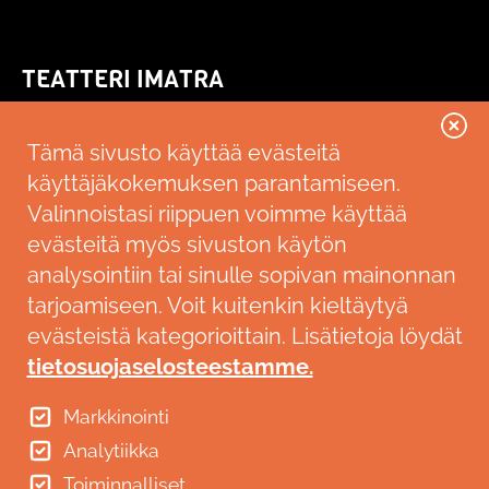
TEATTERI IMATRA
Kallenkuja 3
55100 Imatra
Tämä sivusto käyttää evästeitä
käyttäjäkokemuksen parantamiseen.
Saavutettavuusseloste
Valinnoistasi riippuen voimme käyttää
LIPUNMYYNTI
evästeitä myös sivuston käytön
analysointiin tai sinulle sopivan mainonnan
Ticketmaster
p. 0600 10 800 (2,00€ €/min+pvm)
tarjoamiseen. Voit kuitenkin kieltäytyä
Imatran lipunmyynti
evästeistä kategorioittain. Lisätietoja löydät
RYHMÄMYYNTI
tietosuojaselosteestamme.
p. 020 617 6647 arkisin klo 9-12
Markkinointi
teatteri@imatra.fi
Analytiikka
Toiminnalliset