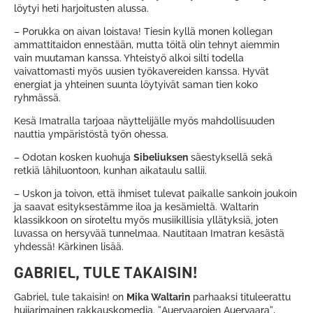
löytyi heti harjoitusten alussa.
– Porukka on aivan loistava! Tiesin kyllä monen kollegan
ammattitaidon ennestään, mutta töitä olin tehnyt aiemmin
vain muutaman kanssa. Yhteistyö alkoi silti todella
vaivattomasti myös uusien työkavereiden kanssa. Hyvät
energiat ja yhteinen suunta löytyivät saman tien koko
ryhmässä.
Kesä Imatralla tarjoaa näyttelijälle myös mahdollisuuden
nauttia ympäristöstä työn ohessa.
– Odotan kosken kuohuja
Sibeliuksen
säestyksellä sekä
retkiä lähiluontoon, kunhan aikataulu sallii.
– Uskon ja toivon, että ihmiset tulevat paikalle sankoin joukoin
ja saavat esityksestämme iloa ja kesämieltä. Waltarin
klassikkoon on siroteltu myös musiikillisia yllätyksiä, joten
luvassa on hersyvää tunnelmaa. Nautitaan Imatran kesästä
yhdessä! Kärkinen lisää.
GABRIEL, TULE TAKAISIN!
Gabriel, tule takaisin! on
Mika Waltarin
parhaaksi tituleerattu
huijarimainen rakkauskomedia. ”Auervaarojen Auervaara”,