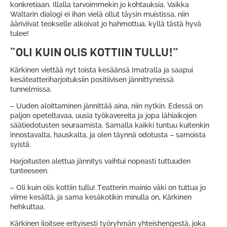
konkretiaan. Illalla tarvoimmekin jo kohtauksia. Vaikka
Waltarin dialogi ei ihan vielä ollut täysin muistissa, niin
ääriviivat teokselle alkoivat jo hahmottua, kyllä tästä hyvä
tulee!
“OLI KUIN OLIS KOTTIIN TULLU!”
Kärkinen viettää nyt toista kesäänsä Imatralla ja saapui
kesäteatteriharjoituksiin positiivisen jännittyneissä
tunnelmissa.
– Uuden aloittaminen jännittää aina, niin nytkin. Edessä on
paljon opeteltavaa, uusia työkavereita ja jopa lähiaikojen
säätiedotusten seuraamista. Samalla kaikki tuntuu kuitenkin
innostavalta, hauskalta, ja olen täynnä odotusta – samoista
syistä.
Harjoitusten alettua jännitys vaihtui nopeasti tuttuuden
tunteeseen.
– Oli kuin olis kottiin tullu! Teatterin mainio väki on tuttua jo
viime kesältä, ja sama kesäkotikin minulla on, Kärkinen
hehkuttaa.
Kärkinen iloitsee erityisesti työryhmän yhteishengestä, joka