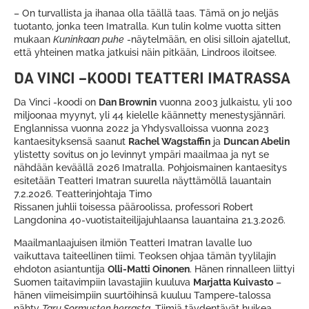
– On turvallista ja ihanaa olla täällä taas. Tämä on jo neljäs
tuotanto, jonka teen Imatralla. Kun tulin kolme vuotta sitten
mukaan
Kuninkaan puhe
-näytelmään, en olisi silloin ajatellut,
että yhteinen matka jatkuisi näin pitkään, Lindroos iloitsee.
DA VINCI –KOODI TEATTERI IMATRASSA
Da Vinci -koodi on
Dan Brownin
vuonna 2003 julkaistu, yli 100
miljoonaa myynyt, yli 44 kielelle käännetty menestysjännäri.
Englannissa vuonna 2022 ja Yhdysvalloissa vuonna 2023
kantaesityksensä saanut
Rachel Wagstaffin
ja
Duncan Abelin
ylistetty sovitus on jo levinnyt ympäri maailmaa ja nyt se
nähdään keväällä 2026 Imatralla. Pohjoismainen kantaesitys
esitetään Teatteri Imatran suurella näyttämöllä lauantain
7.2.2026. Teatterinjohtaja Timo
Rissanen juhlii toisessa pääroolissa, professori Robert
Langdonina 40-vuotistaiteilijajuhlaansa lauantaina 21.3.2026.
Maailmanlaajuisen ilmiön Teatteri Imatran lavalle luo
vaikuttava taiteellinen tiimi. Teoksen ohjaa tämän tyylilajin
ehdoton asiantuntija
Olli-Matti Oinonen
. Hänen rinnalleen liittyi
Suomen taitavimpiin lavastajiin kuuluva
Marjatta Kuivasto
–
hänen viimeisimpiin suurtöihinsä kuuluu Tampere-talossa
nähty
Taru Sormusten herrasta
. Tiimiä täydentävät huikea