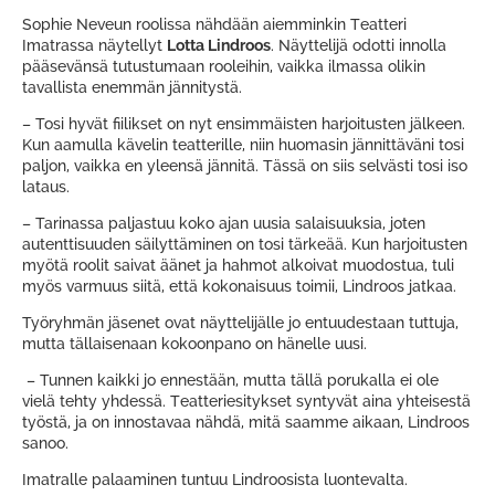
Sophie Neveun roolissa nähdään aiemminkin Teatteri
Imatrassa näytellyt
Lotta Lindroos
. Näyttelijä odotti innolla
pääsevänsä tutustumaan rooleihin, vaikka ilmassa olikin
tavallista enemmän jännitystä.
– Tosi hyvät fiilikset on nyt ensimmäisten harjoitusten jälkeen.
Kun aamulla kävelin teatterille, niin huomasin jännittäväni tosi
paljon, vaikka en yleensä jännitä. Tässä on siis selvästi tosi iso
lataus.
– Tarinassa paljastuu koko ajan uusia salaisuuksia, joten
autenttisuuden säilyttäminen on tosi tärkeää. Kun harjoitusten
myötä roolit saivat äänet ja hahmot alkoivat muodostua, tuli
myös varmuus siitä, että kokonaisuus toimii, Lindroos jatkaa.
Työryhmän jäsenet ovat näyttelijälle jo entuudestaan tuttuja,
mutta tällaisenaan kokoonpano on hänelle uusi.
– Tunnen kaikki jo ennestään, mutta tällä porukalla ei ole
vielä tehty yhdessä. Teatteriesitykset syntyvät aina yhteisestä
työstä, ja on innostavaa nähdä, mitä saamme aikaan, Lindroos
sanoo.
Imatralle palaaminen tuntuu Lindroosista luontevalta.