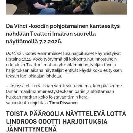
Da Vinci -koodin pohjoismainen kantaesitys
nähdään Teatteri Imatran suurella
näyttämöllä 7.2.2026.
Da Vinci -koodin
ensimmäiset lukuharjoitukset käynnistyivät
tiistaina 18.11. Koko työryhmä oli kokoontunut innostunein
odotuksin Teatteri Imatran yleisölämpiöön. Neljän tunnin
harjoituksen aikana näyttelijät ehtivät käydä koko esityksen
tekstin läpi ohjaajan johdolla.
– Ilmassa oli kerrassaan väreilevä tunnelma, kun pääsimme
tämän maailmanmenestysteoksen pariin ja aloittamaan
huikean matkan koko loistavan tiimin kera,
sanoo teatterinjohtaja
Timo Rissanen
.
TOISTA PÄÄROOLIA NÄYTTELEVÄ LOTTA
LINDROOS ODOTTI HARJOITUKSIA
JÄNNITTYNEENÄ