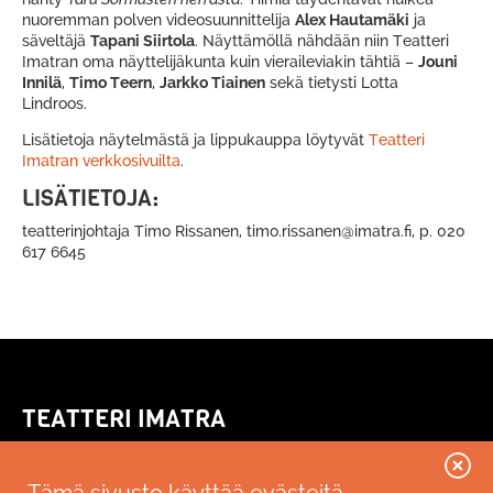
nuoremman polven videosuunnittelija
Alex Hautamäki
ja
säveltäjä
Tapani Siirtola
. Näyttämöllä nähdään niin Teatteri
Imatran oma näyttelijäkunta kuin vieraileviakin tähtiä –
Jouni
Innilä
,
Timo Teern
,
Jarkko Tiainen
sekä tietysti Lotta
Lindroos.
Lisätietoja näytelmästä ja lippukauppa löytyvät
Teatteri
Imatran verkkosivuilta
.
LISÄTIETOJA:
teatterinjohtaja Timo Rissanen, timo.rissanen@imatra.fi, p. 020
617 6645
TEATTERI IMATRA
Kallenkuja 3
55100 Imatra