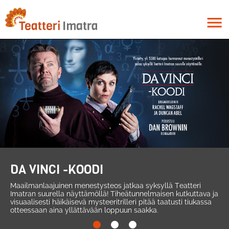
Hyppää
pääsisältöön
menu
DA VINCI -KOODI
Maailmanlaajuinen menestysteos jatkaa syksyllä Teatteri
Imatran suurella näyttämöllä! Tiheätunnelmaisen kutkuttava ja
visuaalisesti häikäisevä mysteeritrilleri pitää taatusti tiukassa
otteessaan aina yllättävään loppuun saakka.