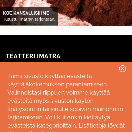
KOE KANSALLISIHME
Tutustu Imatran tarjontaan.
TEATTERI IMATRA
Kallenkuja 3
55100 Imatra
Tämä sivusto käyttää evästeitä
käyttäjäkokemuksen parantamiseen.
Saavutettavuusseloste
Valinnoistasi riippuen voimme käyttää
LIPUNMYYNTI
evästeitä myös sivuston käytön
analysointiin tai sinulle sopivan mainonnan
Ticketmaster
p. 0600 10 800 (2,00€ €/min+pvm)
tarjoamiseen. Voit kuitenkin kieltäytyä
Imatran lipunmyynti
evästeistä kategorioittain. Lisätietoja löydät